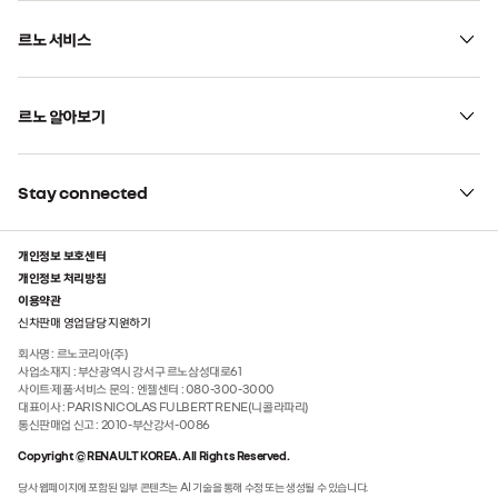
르노 서비스
르노 알아보기
Stay connected
개인정보 보호센터
개인정보 처리방침
이용약관
신차판매 영업담당 지원하기
회사명 :
르노코리아(주)
사업소재지 :
부산광역시 강서구 르노삼성대로61
사이트·제품·서비스 문의 :
엔젤센터 : 080-300-3000
대표이사 :
PARIS NICOLAS FULBERT RENE(니콜라파리)
통신판매업 신고 :
2010-부산강서-0086
Copyright © RENAULT KOREA. All Rights Reserved.
당사 웹페이지에 포함된 일부 콘텐츠는 AI 기술을 통해 수정 또는 생성될 수 있습니다.