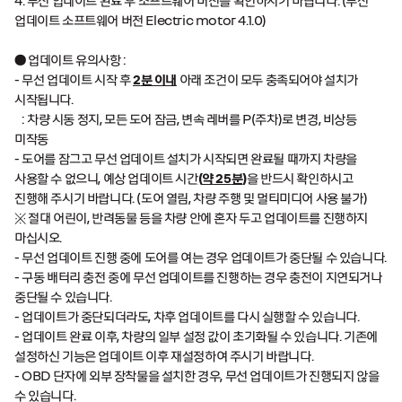
4.
무선 업데이트 완료 후 소프트웨어 버전을 확인하시기 바랍니다
. (
무선
업데이트 소프트웨어 버전
Electric motor 4.1.0)
●
업데이트 유의사항 :
-
무선 업데이트 시작 후
2
분 이내
아래 조건이 모두 충족되어야 설치가
시작됩니다
.
:
차량 시동 정지
,
모든 도어 잠금
,
변속 레버를
P(
주차
)
로 변경
,
비상등
미작동
-
도어를 잠그고 무선 업데이트 설치가 시작되면 완료될 때까지 차량을
사용할 수 없으니
,
예상 업데이트 시간
(
약
25
분
)
을 반드시 확인하시고
진행해 주시기 바랍니다
. (
도어 열림
,
차량 주행 및 멀티미디어 사용 불가
)
※ 절대 어린이
,
반려동물 등을 차량 안에 혼자 두고 업데이트를 진행하지
마십시오
.
-
무선 업데이트 진행 중에 도어를 여는 경우 업데이트가 중단될 수 있습니다
.
-
구동 배터리 충전 중에 무선 업데이트를 진행하는 경우 충전이 지연되거나
중단될 수 있습니다
.
-
업데이트가 중단되더라도
,
차후 업데이트를 다시 실행할 수 있습니다
.
-
업데이트 완료 이후
,
차량의 일부 설정 값이 초기화될 수 있습니다
.
기존에
설정하신 기능은 업데이트 이후 재설정하여 주시기 바랍니다
.
- OBD
단자에 외부 장착물을 설치한 경우
,
무선 업데이트가 진행되지 않을
수 있습니다
.