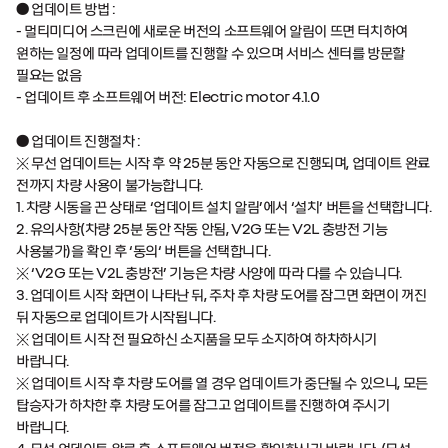
●
업데이트 방법
:
-
멀티미디어 스크린에 새로운 버전의 소프트웨어 알림이 뜨면 터치하여
원하는 일정에 따라 업데이트를 진행할 수 있으며 서비스 센터를 방문할
필요는 없음
-
업데이트 후 소프트웨어 버전
: Electric motor 4.1.0
●
업데이트 진행절차
:
※ 무선 업데이트는 시작 후 약
25
분 동안 자동으로 진행되며
,
업데이트 완료
전까지 차량 사용이 불가능합니다
.
1.
차량 시동을 끈 상태로
‘
업데이트 설치 알림’에서
‘
설치’ 버튼을 선택합니다
.
2.
유의사항
(
차량
25
분 동안 작동 안됨
, V2G
또는
V2L
충방전 기능
사용불가
)
을 확인 후
‘
동의‘ 버튼을 선택합니다
.
※
‘V2G
또는
V2L
충방전’ 기능은 차량 사양에 따라 다를 수 있습니다
.
3.
업데이트 시작 화면이 나타난 뒤
,
주차 후 차량 도어를 잠그면 화면이 꺼진
뒤 자동으로 업데이트가 시작됩니다
.
※ 업데이트 시작 전 필요하신 소지품을 모두 소지하여 하차하시기
바랍니다
.
※ 업데이트 시작 후 차량 도어를 열 경우 업데이트가 중단될 수 있으니
,
모든
탑승자가 하차한 후 차량 도어를 잠그고 업데이트를 진행하여 주시기
바랍니다
.