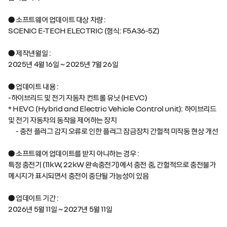
● 소프트웨어 업데이트 대상 차량 :
SCENIC E-TECH ELECTRIC (
형식
: F5A36-5Z)
● 제작년월일 :
2025
년
4
월
16
일
~ 2025
년
7
월
26
일
● 업데이트 내용 :
-
하이브리드 및 전기 자동차 컨트롤 유닛
(HEVC)
* HEVC (Hybrid and Electric Vehicle Control unit):
하이브리드
및 전기 자동차의 동작을 제어하는 장치
-
충전 플러그 감지 오류로 인한 플러그 잠금장치 간헐적 미작동 현상 개선
●
소프트웨어 업데이트를 받지 아니하는 경우
:
특정 충전기
(11kW, 22kW
완속충전기
)
에서 충전 중
,
간헐적으로 충전불가
메시지가 표시되면서 충전이 중단될 가능성이 있음
●
업데이트 기간
:
2026
년
5
월
11
일
~ 2027
년
5
월
11
일