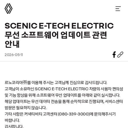
르노코리아
메뉴 열기
SCENIC E-TECH ELECTRIC
무선 소프트웨어 업데이트 관련
안내
2026-05-11
르노코리아
㈜
를
이용해 주시는 고객님께 진심으로 감사드립니다
.
고객님이 소유하신
SCENIC E-TECH ELECTRIC
차량의 사용자 편의성
및 기능 향상을 위해 소프트웨어 무선 업데이트를 아래와 같이 실시합니다
.
해당 업데이트는 무선 데이터 전송을 통해 순차적으로 진행되며
,
서비스센터
방문은 필요하지 않습니다
.
기타 사항은 커넥티비티 고객센터
(080-339-3000)
에 문의해주시기
바랍니다
.
감사합니다
.