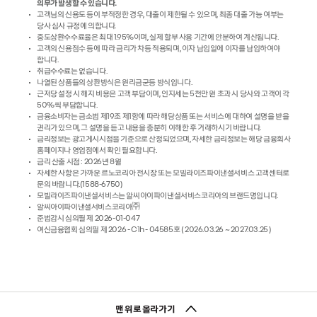
의무가 발생할 수 있습니다.
고객님의 신용도 등이 부적정한 경우, 대출이 제한될 수 있으며, 최종 대출 가능 여부는
당사 심사 규정에 의합니다.
중도상환수수료율은 최대 1.95%이며, 실제 할부 사용 기간에 안분하여 계산됩니다.
고객의 신용점수 등에 따라 금리가 차등 적용되며, 이자 납입일에 이자를 납입하여야
합니다.
취급수수료는 없습니다.
나열된 상품들의 상환방식은 원리금균등 방식입니다.
근저당 설정 시 해지 비용은 고객 부담이며, 인지세는 5천만 원 초과 시 당사와 고객이 각
50%씩 부담합니다.
금융소비자는 금소법 제19조 제1항에 따라 해당상품 또는 서비스에 대하여 설명을 받을
권리가 있으며, 그 설명을 듣고 내용을 충분히 이해한 후 거래하시기 바랍니다.
금리정보는 광고게시시점을 기준으로 산정되었으며, 자세한 금리정보는 해당 금융회사
홈페이지나 영업점에서 확인 필요합니다.
금리 산출 시점 : 2026년 8월
자세한 사항은 가까운 르노코리아 전시장 또는 모빌라이즈파이낸셜서비스 고객센터로
문의 바랍니다.(1588-6750)
모빌라이즈파이낸셜서비스는 알씨아이파이낸셜서비스코리아의 브랜드명입니다.
알씨아이파이낸셜서비스코리아㈜
준법감시 심의필 제 2026-01-047
여신금융협회 심의필 제 2026 - C1h - 04585호 ( 2026.03.26 ~ 2027.03.25 )
맨 위로 올라가기