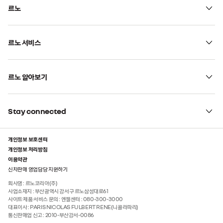
르노
르노 서비스
르노 알아보기
Stay connected
개인정보 보호센터
개인정보 처리방침
이용약관
신차판매 영업담당 지원하기
회사명 :
르노코리아(주)
사업소재지 :
부산광역시 강서구 르노삼성대로61
사이트·제품·서비스 문의 :
엔젤센터 : 080-300-3000
대표이사 :
PARIS NICOLAS FULBERT RENE(니콜라파리)
통신판매업 신고 :
2010-부산강서-0086