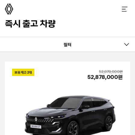
르노코리아
메뉴 열기
즉시 출고 차량
필터
52,878,000원
보유 재고
2
대
52,878,000원