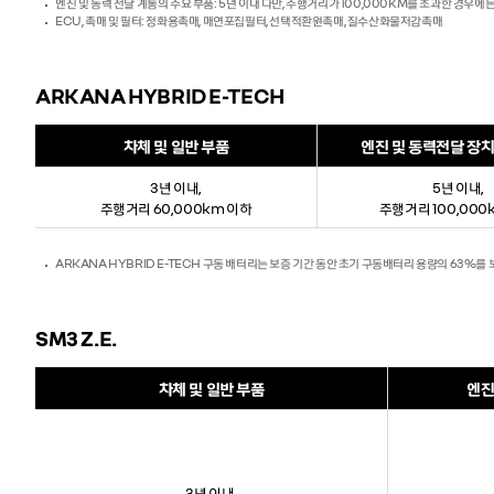
엔진 및 동력 전달 계통의 주요 부품: 5년 이내 다만, 주행거리가 100,000KM를 초과한 경우
ECU, 촉매 및 필터: 정화용촉매, 매연포집필터, 선택적환원촉매, 질수산화물저감촉매
ARKANA HYBRID E-TECH
차체 및 일반 부품
엔진 및 동력전달 장치
3년 이내,
5년 이내,
주행거리 60,000km 이하
주행거리 100,000
ARKANA HYBRID E-TECH 구동 배터리는 보증 기간 동안 초기 구동배터리 용량의 63%를
SM3 Z.E.
차체 및 일반 부품
엔진
3년 이내,