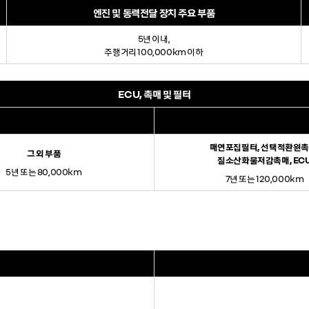
엔진 및 동력전달 장치 주요 부품
5년 이내,
주행거리 100,000km 이하
ECU, 촉매 및 필터
매연포집필터, 선택적환원촉
그 외 부품
질소산화물저감촉매, EC
5년 또는 80,000km
7년 또는 120,000km