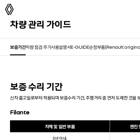
르노코리아
차량 관리 가이드
보증기간
차량 점검 주기
사용설명서
E-GUIDE
순정부품(Renault origin
보증 수리 기간
신차 출고일로부터 적용되며 보증수리 기간, 주행거리 중 먼저 도래한 것을 
Filante
차체 및 일반 부품
엔진 
3년 이내,