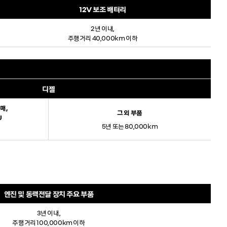
12V 보조 배터리
2년 이내,
주행거리 40,000km 이하
디젤
매,
그 외 부품
U
5년 또는 80,000km
엔진 및 동력전달 장치 주요 부품
3년 이내,
주행거리 100,000km 이하