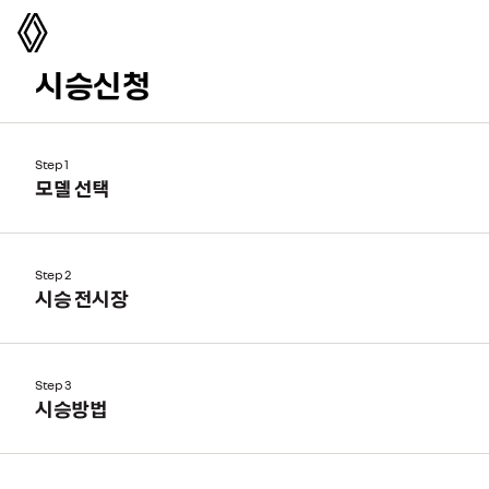
르노코리아
시승신청
Step 1
모델 선택
Step 2
시승 전시장
Step 3
시승방법