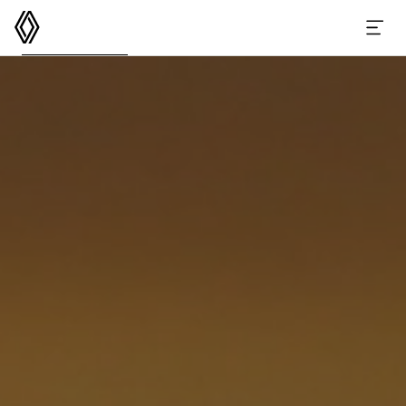
르노코리아
메뉴 열기
GRAND KOLEOS
스펙
옵션 액세서리
이달의 구매 혜택
e-카탈로그
가격표