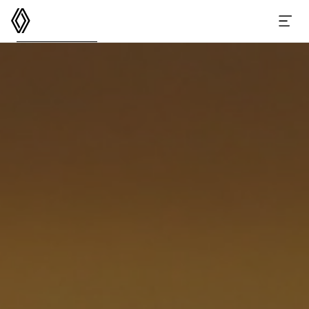
르노코리아
메뉴 열기
GRAND KOLEOS
스펙
옵션 액세서리
이달의 구매 혜택
e-카탈로그
가격표