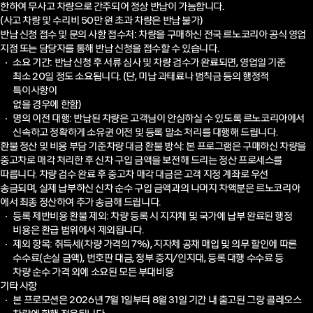
한하여 무사고 차량으로 간주되어 정상 반납이 가능합니다.
(사고 차량 및 수리비 50만 원 초과 차량은 반납 불가)
반납 신청 접수 및 문의 사항 접수처: 차량을 구매하신 전국 르노코리아 공식 영업
지점 또는 담당자를 통해 반납 신청을
접수할 수 있습니다.
소요 기간: 반납 신청 후 서류 심사 및 차량 검수가 완료되면, 영업일 기준
최소 20일 정도 소요됩니다. (단, 미납 과태료나
범칙금 등의 행정적
특이사항이
없을 경우에 한함)
명의 이전 대행: 반납된 차량은 고객님이 안심하실 수 있도록 르노코리아에서
신속하고 정확하게 소유권 이전 및
등록 말소 처리를 대행해 드립니다.
환불 정산 및 비용 부담 기준차량 대금 환불 방식: 본 프로그램은 구매하신 차량을
중고차로 매각 처리한 후 신차 구입 금액을
보전해 드리는 정산 프로세스를
따릅니다. 차량 검수 완료 후 중고차 매각 대금은 고객 지정 계좌로 우선
송금되며,
실제 납부하신 신차 순수 구입 금액과의 나머지 차액분은 르노코리아
에서 최종 정산하여 추가 송금해 드립니다.
등록 제반비용 환불 제외: 차량 등록 시 지자체 및 국가에 납부 완료된 행정
비용은 환급 범위에서 제외됩니다.
제외 항목: 취득세(차량 가격의 7%), 지자체 공채 매입 및 의무 할인에 따른
수수료(손실 금액), 번호판 대금,
정부 증지/인지대, 등록 대행 수수료 등
차량 순수 가격 외에 소요된 모든 부대비용
기타 사항
본 프로모션은 2026년 7월 1일부터 8월 31일 기간 내 출고된 그랑 콜레오스
차량에 한해 적용됩니다.