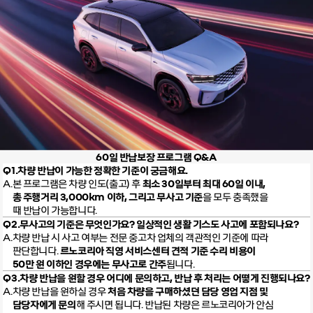
60일 반납보장 프로그램 Q&A
차량 반납이 가능한 정확한 기준이 궁금해요.
본 프로그램은 차량 인도(출고) 후
최소 30일부터 최대 60일 이내,
총 주행거리 3,000km 이하, 그리고 무사고 기준
을 모두 충족했을
때
반납이 가능합니다.
무사고의 기준은 무엇인가요? 일상적인 생활 기스도 사고에 포함되나요?
차량 반납 시 사고 여부는 전문 중고차 업체의 객관적인 기준에 따라
판단
합니다.
르노코리아 직영 서비스센터 견적 기준 수리 비용이
50만 원 이하인
경우에는 무사고로 간주
됩니다.
차량 반납을 원할 경우 어디에 문의하고, 반납 후 처리는 어떻게 진행되나요?
차량 반납을 원하실 경우
처음 차량을 구매하셨던 담당 영업 지점 및
담당자
에게 문의
해 주시면 됩니다. 반납된 차량은 르노코리아가 안심