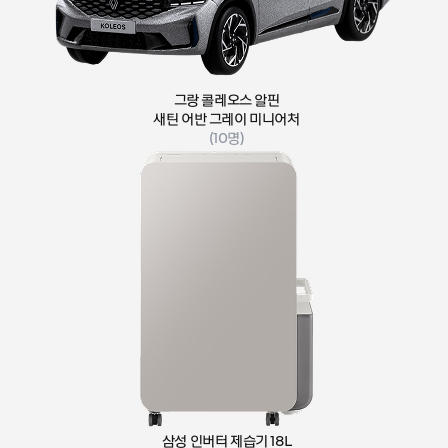
그랑 콜레오스 알핀
새틴 어반 그레이 미니어처
(10명)
삼성 인버터 제습기
18L