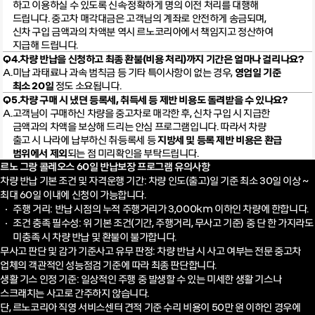
하고 이용하실
수 있도록 신속·정확하게 명의 이전 처리를 대행해
드립니다. 중고차 매각
대금은 고객님의 계좌로 안전하게 송금되며,
신차 구입 금액과의 차액분
역시 르노코리아에서 책임지고 정산하여
지급해 드립니다.
차량 반납을 신청하고 최종 환불(비용 처리)까지 기간은 얼마나 걸리나요?
미납 과태료나 과속 범칙금 등 기타 특이사항이 없는 경우,
영업일 기준
최소 20일
정도 소요됩니다.
차량 구매 시 냈던 등록세, 취득세 등 제반 비용도 돌려받을 수 있나요?
고객님이 구매하신 차량을 중고차로 매각한 후, 신차 구입 시 지급한
금액과의
차액을 보상해 드리는 안심 프로그램입니다. 따라서 차량
출고 시 나라에 납부
하신 취·등록세 등
지방세 및 등록 제반 비용은 환급
범위에서 제외
되는 점 미리
확인을 부탁드립니다.
르노 그랑 콜레오스 60일 반납보장 프로그램 유의사항
차량 반납 기본 조건 및 자격운행 기간: 차량 인도(출고)일 기준 최소 30일 이상 ~
최대 60일 이내에 신청이 가능합니다.
주행 거리: 반납 시점의 누적 주행거리가 3,000km 이하인 차량에 한합니다.
조건 충족 필수성: 위 기본 조건(기간, 주행거리, 무사고 기준) 중 단 한 가지라도
미충족 시 차량 반납 및 환불이 불가합니다.
무사고 판단 및 감가 기준사고 유무 판정: 차량 반납 시 사고 여부는 전문 중고차
업체의 객관적인 성능점검 기준에 따라 최종
판단합니다.
생활 기스 인정 기준: 일상적인 주행 중 발생할 수 있는 미세한 생활 기스나
스크래치는 사고로 간주하지 않습니다.
단, 르노코리아 직영 서비스센터 견적 기준 수리 비용이 50만 원 이하인 경우에