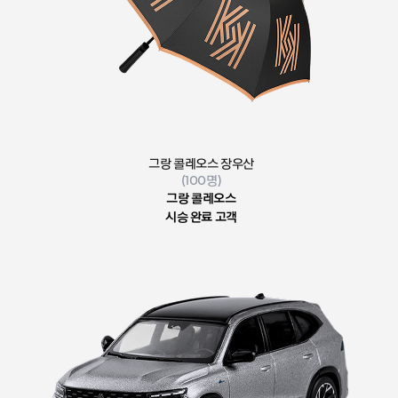
그랑 콜레오스
장우산
(100명)
그랑 콜레오스
시승 완료 고객