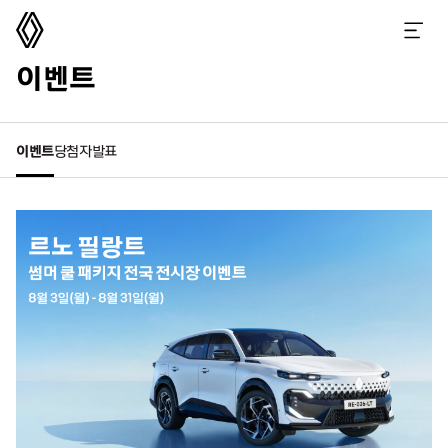
르노코리아
메뉴 열기
이벤트
이벤트
당첨자발표