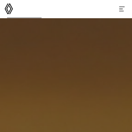
르노코리아
메뉴 열기
GRAND KOLEOS
스펙
옵션 액세서리
이달의 구매 혜택
e-카탈로그
가격표