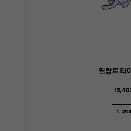
필랑트 타
15,4
더 알아