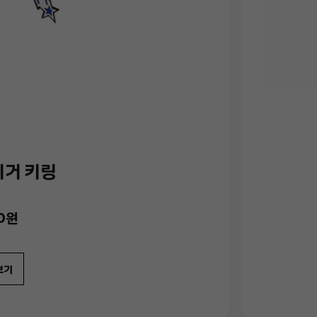
이거 키링
00원
보기