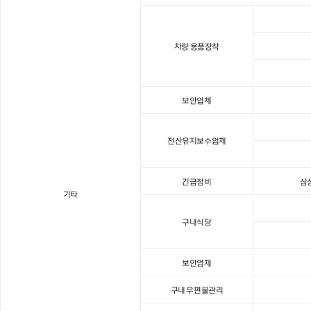
차량 용품장착
보안업체
전산유지보수업체
긴급정비
삼
기타
구내식당
보안업체
구내 우편물관리