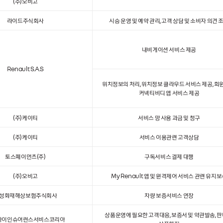
(주)오비고
라이드주식회사
시승 운영 및 예약 관리, 고객 상담 및 소비자 의견 
내비게이션 서비스 제공
Renault S.A.S
위치정보의 처리, 위치정보 클라우드 서비스 제공, 회
커넥티비디 앱 서비스 제공
(주)케이티
서비스 망 사용 과금 및 청구
(주)케이티
서비스 이용관련 고객상담
토스페이먼츠(주)
구독서비스 결제 대행
(주)오비고
My Renault 앱 및 원격제어 서비스 관련 유지
성화재해상보험주식회사
차량 보증서비스 연장
상품운영에 필요한 고객대응, 보증서 및 약관발송, 판
아이인슈어런스서비스코리아