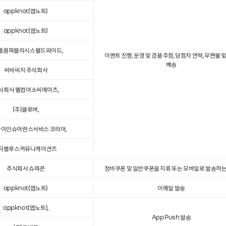
appknot(앱노트)
appknot(앱노트)
)웰콤퍼블리시스월드와이드,
이벤트 진행, 운영 및 경품 추첨, 당첨자 연락, 우편물 
배송
씨비씨지 주식회사
식회사 웰컴어소씨에이츠,
(주)클로버,
이인슈어런스서비스 코리아,
주)벨루스커뮤니케이션즈
주식회사 슈퍼콘
정비쿠폰 및 일반쿠폰을 지류 또는 모바일로 발송하는
appknot(앱노트)
이메일 발송
appknot(앱노트),
App Push 발송