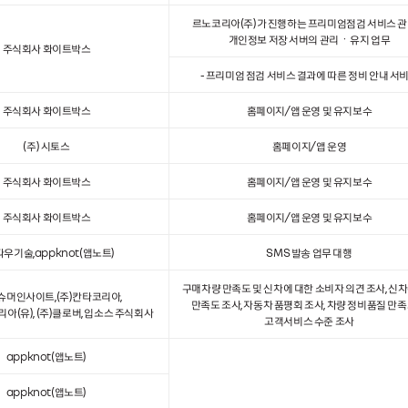
르노코리아(주)가 진행하는 프리미엄점검 서비스 
개인정보 저장 서버의 관리ㆍ유지 업무
주식회사 화이트박스
- 프리미엄 점검 서비스 결과에 따른 정비 안내 서
주식회사 화이트박스
홈페이지/앱 운영 및 유지보수
(주) 시토스
홈페이지/앱 운영
주식회사 화이트박스
홈페이지/앱 운영 및 유지보수
주식회사 화이트박스
홈페이지/앱 운영 및 유지보수
다우기술,appknot(앱노트)
SMS 발송 업무 대행
구매차량 만족도 및 신차에 대한 소비자 의견 조사, 신
컨슈머인사이트,(주)칸타코리아,
만족도 조사, 자동차 품평회 조사, 차량 정비품질 만족
(유), (주)클로버, 입소스 주식회사
고객서비스 수준 조사
appknot(앱노트)
appknot(앱노트)