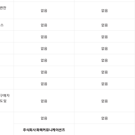
관련한
없음
없음
비스
없음
없음
없음
없음
없음
없음
없음
없음
없음
없음
없음
없음
차구매자
도 및
없음
없음
없음
없음
주식회사 화목커뮤니케이션즈