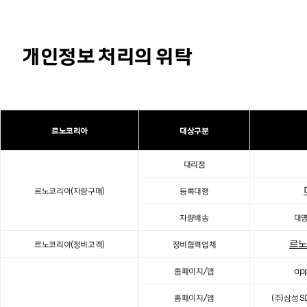
개인정보 처리의 위탁
르노코리아
대상구분
대리점
르노코리아(차량구매)
등록대행
차량배송
대명
르노
르노코리아(정비고객)
정비협력업체
홈페이지/앱
ap
홈페이지/앱
(주)삼성 S