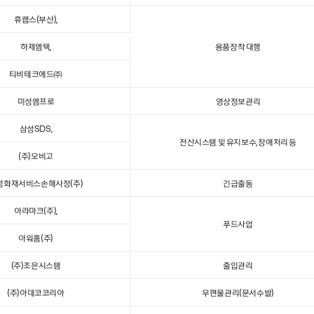
휴랩스(부산),
하제엠텍,
용품장착 대행
티비테크에드㈜
미성엠프로
영상정보관리
삼성SDS,
전산시스템 및 유지보수, 장애처리 등
(주)오비고
성화재서비스손해사정(주)
긴급출동
아라마크(주),
푸드사업
아워홈(주)
(주)조은시스템
출입관리
(주)아데코코리아
우편물관리(문서수발)