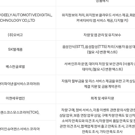
상품해지
GEELY AUTOMOTIVE DIGITAL,
위치정보의 처리, 위치정보 클라우드 서비스 제공, 회
ECHNOLOGY CO.,LTD
커넥티비티 앱 서비스 제공, 디지털 키)
(주)오비고
차량 및 앱 관리 및 유지보수
음성인식(STT), 음성합성(TTS) 처리 (사용자 음성 
SK텔레콤
(필요 시) 변환 텍스트)
서버·인프라 운영, 데이터 저장 및 보안 관리 (사용자
베스핀글로벌
데이터, (필요 시) 변환 텍스트)
자동차 할부금융 및 리스 서비스 제공을 위한 고객 상담
아이파이낸셜서비스코리아㈜
체결 지원 및 금융계약관리
이현세무법인
회계 및 세무지원
차량 구매, 정비 서비스, 각종 이벤트 관련 문의사항 관
트랜스코스모스코리아(TCK),
상담 업무, 보증 연장 업무 상담, 구매 차량 만족도 및 신
소비자 만족도와 의견 조사,차량 정비 품질 만족도 및
관한 의견 조사, 협력업체 정비 출고 만족도 조사, 고객
아이인슈어런스서비스 코리아
만족도 조사, 기타 만족도 조사