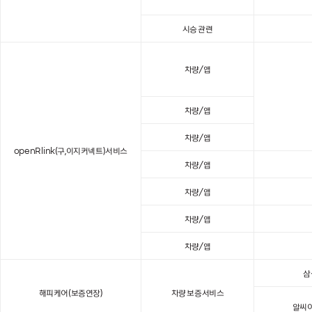
시승 관련
차량/앱
차량/앱
차량/앱
openR link(구,이지커넥트)서비스
차량/앱
차량/앱
차량/앱
차량/앱
삼
해피케어(보증연장)
차량 보증서비스
알씨