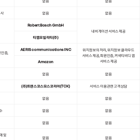
없음
없음
조사
없음
없음
Robert Bosch GmbH
내비게이션 서비스 제공
티맵모빌리티(주)
AERIS communications INC
위치정보의 처리, 위치정보 클라우드
원인증,
서비스 제공, 회원인증, 커넥티비디 앱
서비스 제공
Amazon
없음
없음
(주)트랜스코스모스코리아(TCK)
서비스 이용관련 고객상담
없음
없음
보수
없음
없음
없음
없음
매 및
없음
없음