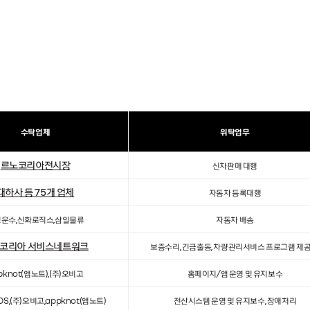
수탁업체
위탁업무
르노코리아전시장
신차판매 대행
대하사 등 75개 업체
자동차 등록대행
운수,신화로직스,삼일물류
자동차 배송
코리아 서비스네트워크
보증수리, 긴급출동, 차량관리서비스 프로그램 제공
pknot(앱노트),(주)오비고
홈페이지/앱 운영 및 유지보수
DS,(주)오비고,appknot(앱노트)
전산시스템 운영 및 유지보수, 장애처리