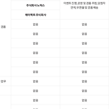
이벤트 진행, 운영 및 경품 추첨, 당첨자
주식회사 노터스
연락, 우편물 및 경품 배송
에이펙트 주식회사
없음
없음
및 경품
없음
없음
없음
없음
없음
없음
없음
없음
없음
없음
 업무
없음
없음
없음
없음
없음
없음