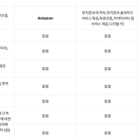
위치정보의 처리, 위치정보 클라우드
원인증,
Amazon
서비스 제공, 회원인증, 커넥티비티 앱
서비스 제공, 디지털 키)
없음
없음
데이터,
없음
없음
 음성
없음
없음
, 계약
없음
없음
없음
없음
련 고객
없음
없음
차에 대한
 정비에
센터 상담
없음
없음