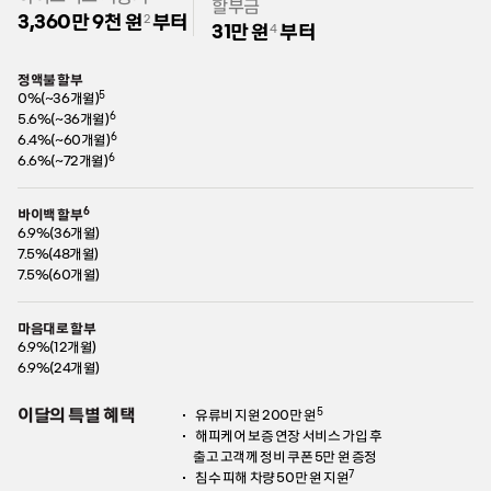
할부금
3,360만 9천 원
부터
2
31만 원
부터
4
정액불 할부
내
용
5
0%(~36개월)
보
6
5.6%(~36개월)
기
6
6.4%(~60개월)
6
6.6%(~72개월)
6
바이백 할부
내
용
6.9%(36개월)
보
7.5%(48개월)
기
7.5%(60개월)
마음대로 할부
내
용
6.9%(12개월)
보
6.9%(24개월)
기
이달의 특별 혜택
5
유류비 지원 200만 원
해피케어 보증 연장 서비스 가입 후
출고 고객께 정비 쿠폰 5만 원 증정
7
침수 피해 차량 50만 원 지원