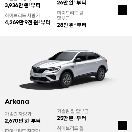
26만 원
부터
3
3,936만 원
부터
1
열
하이브리드 월
기
하이브리드 차량가
할부금
4,269만 9천 원
부터
2
28만 원
부터
4
Arkana
가솔린 월 할부금
가솔린 차량가
25만 원
부터
3
2,670만 원
부터
1
열
하이브리드 월
기
하이브리드 차량가