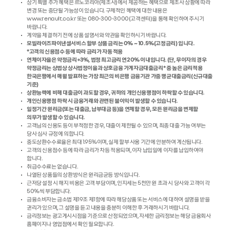
상기 특별 추가 혜택은 르노코리아(제조사)에서 제공하는 혜택으로 제조사 상황에 따라
변경 또는 중단될 가능성이 있습니다. 구체적인 혜택에 대한 내용은
www.renault.co.kr 또는 080-300-3000(고객센터)을 통해 확인하여 주시기
바랍니다.
계약을 체결하기 전에 상품 설명서와 약관을 확인하시기 바랍니다.
모빌라이즈파이낸셜서비스 할부 상품 금리는 0% ~ 10.5%(고정금리) 입니다.
*고객의 신용점수 등에 따라 금리가 자동 적용
연체이자율은 약정금리+3%, 법정 최고금리 연20% 이내입니다. (단, 무이자의 경우
약정금리는 상법상 상사법정이율과 상호금융 가계자금대출금리* 중 높은 금리적용
한국은행에서 매월 발표하는 가장 최근의 비은행 금융기관 가중 평균대출금리(신규대출
기준)
상환능력에 비해 대출금이 과도할 경우, 귀하의 개인신용평점이 하락할 수 있습니다.
개인신용평점 하락 시 금융거래와 관련된 불이익이 발생할 수 있습니다.
일정기간 원리금(또는 대출금, 납부대금 등)을 연체할 경우, 모든 원리금을 변제할
의무가 발생할 수 있습니다.
고객님의 신용도 등이 부적정한 경우, 대출이 제한될 수 있으며, 최종 대출 가능 여부는
당사 심사 규정에 의합니다.
중도상환수수료율은 최대 1.95%이며, 실제 할부 사용 기간에 안분하여 계산됩니다.
고객의 신용점수 등에 따라 금리가 차등 적용되며, 이자 납입일에 이자를 납입하여야
합니다.
취급수수료는 없습니다.
나열된 상품들의 상환방식은 원리금균등 방식입니다.
근저당 설정 시 해지 비용은 고객 부담이며, 인지세는 5천만 원 초과 시 당사와 고객이 각
50%씩 부담합니다.
금융소비자는 금소법 제19조 제1항에 따라 해당상품 또는 서비스에 대하여 설명을 받을
권리가 있으며, 그 설명을 듣고 내용을 충분히 이해한 후 거래하시기 바랍니다.
금리정보는 광고게시시점을 기준으로 산정되었으며, 자세한 금리정보는 해당 금융회사
홈페이지나 영업점에서 확인 필요합니다.