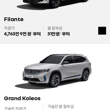
Filante
차량가
월 할부금
열
기
4,763만 9천 원
부터
31만원
부터
1
2
Grand Koleos
가솔린 월 할부금
가솔린 차량가